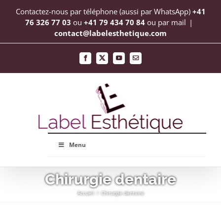
Passer
Contactez-nous par téléphone (aussi par WhatsApp)
+41
au
76 326 77 03
ou
+41 79 434 70 84
ou par mail
|
contact@labelesthetique.com
contenu
Facebook
X
YouTube
Email
Menu
Chirurgie dentaire
Accueil
Chirurgie dentaire