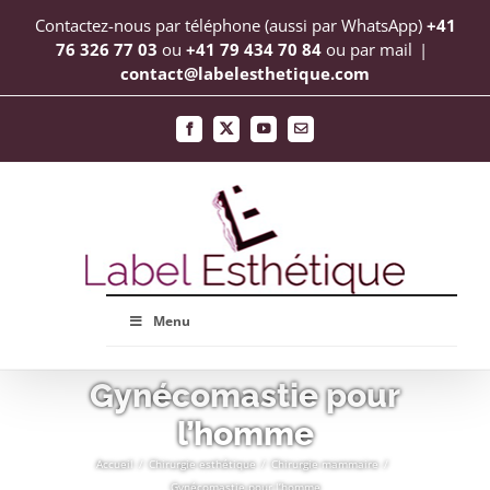
Passer
Contactez-nous par téléphone (aussi par WhatsApp)
+41
au
76 326 77 03
ou
+41 79 434 70 84
ou par mail
|
contact@labelesthetique.com
contenu
Facebook
X
YouTube
Email
Menu
Gynécomastie pour
l’homme
Accueil
Chirurgie esthétique
Chirurgie mammaire
Gynécomastie pour l’homme