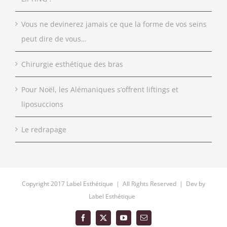
Vous ne devinerez jamais ce que la forme de vos seins
peut dire de vous…
Chirurgie esthétique des bras
Pour Noël, les Alémaniques s’offrent liftings et
liposuccions
Le redrapage
Copyright 2017 Label Esthétique | All Rights Reserved | Dev by
Label Esthétique
Facebook
X
YouTube
Email