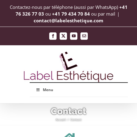
Passer
Contactez-nous par téléphone (aussi par WhatsApp)
+41
au
76 326 77 03
ou
+41 79 434 70 84
ou par mail
|
contact@labelesthetique.com
contenu
Facebook
X
YouTube
Email
Menu
Contact
Accueil
Contact