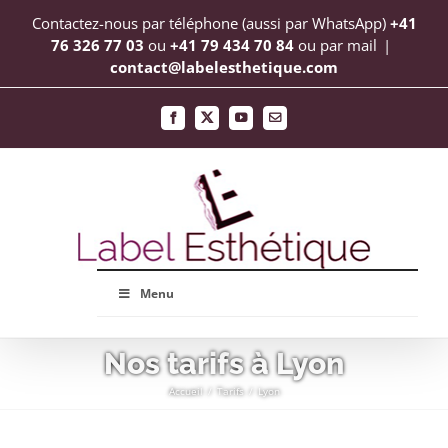
Passer
Contactez-nous par téléphone (aussi par WhatsApp)
+41
au
76 326 77 03
ou
+41 79 434 70 84
ou par mail
|
contact@labelesthetique.com
contenu
Facebook
X
YouTube
Email
Menu
Nos tarifs à Lyon
Accueil
Tarifs
Lyon