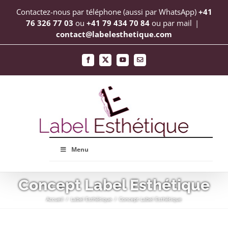
Passer
Contactez-nous par téléphone (aussi par WhatsApp)
+41
au
76 326 77 03
ou
+41 79 434 70 84
ou par mail
|
contact@labelesthetique.com
contenu
Facebook
X
YouTube
Email
Menu
Concept Label Esthétique
Accueil
Label Esthétique
Concept Label Esthétique