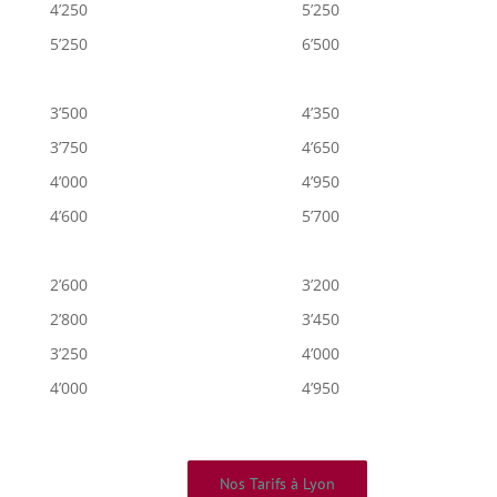
4’250
5’250
5’250
6’500
3’500
4’350
3’750
4’650
4’000
4’950
4’600
5’700
2’600
3’200
2’800
3’450
3’250
4’000
4’000
4’950
Nos Tarifs à Lyon