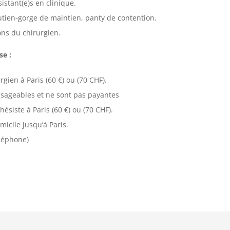
sistant(e)s en clinique.
outien-gorge de maintien, panty de contention.
ons du chirurgien.
se :
gien à Paris (60 €) ou (70 CHF).
isageables et ne sont pas payantes
siste à Paris (60 €) ou (70 CHF).
micile jusqu’à Paris.
éléphone)