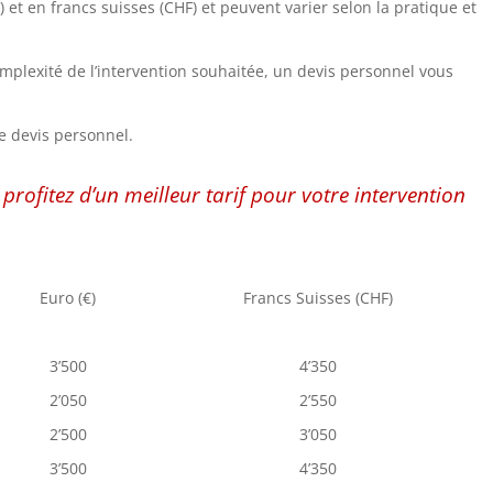
€) et en francs suisses (CHF) et peuvent varier selon la pratique et
omplexité de l’intervention souhaitée, un devis personnel vous
e devis personnel.
profitez d’un meilleur tarif pour votre intervention
Euro (€)
Francs Suisses (CHF)
3’500
4’350
2’050
2’550
2’500
3’050
3’500
4’350