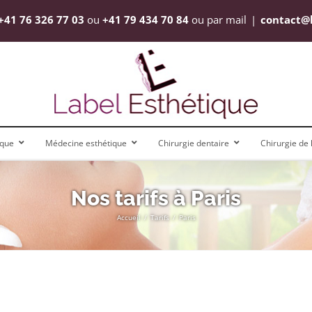
+41 76 326 77 03
ou
+41 79 434 70 84
ou par mail
|
contact@
ique
Médecine esthétique
Chirurgie dentaire
Chirurgie de l’
Nos tarifs à Paris
Accueil
Tarifs
Paris