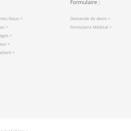
Formulaire :
mes-Nous >
Demande de devis >
as >
Formulaire Médical >
ages >
our >
atient >