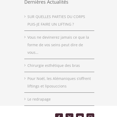
Dernières Actualités
SUR QUELLES PARTIES DU CORPS
PUIS-JE FAIRE UN LIFTING ?
Vous ne devinerez jamais ce que la
forme de vos seins peut dire de
vous…
Chirurgie esthétique des bras
Pour Noël, les Alémaniques s’offrent
liftings et liposuccions
Le redrapage