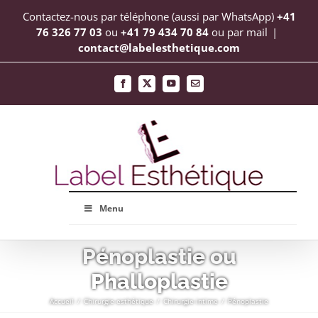
Passer
Contactez-nous par téléphone (aussi par WhatsApp)
+41
au
76 326 77 03
ou
+41 79 434 70 84
ou par mail
|
contact@labelesthetique.com
contenu
Facebook
X
YouTube
Email
Menu
Pénoplastie ou
Phalloplastie
Accueil
Chirurgie esthétique
Chirurgie intime
Pénoplastie