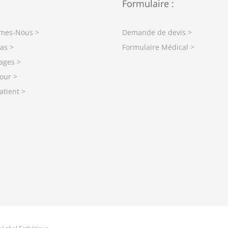
Formulaire :
mes-Nous >
Demande de devis >
as >
Formulaire Médical >
ages >
our >
atient >