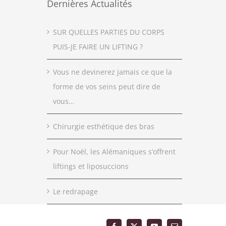
Dernières Actualités
SUR QUELLES PARTIES DU CORPS
PUIS-JE FAIRE UN LIFTING ?
Vous ne devinerez jamais ce que la
forme de vos seins peut dire de
vous…
Chirurgie esthétique des bras
Pour Noël, les Alémaniques s’offrent
liftings et liposuccions
Le redrapage