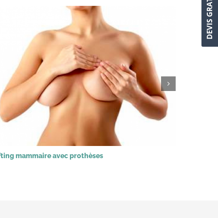
DEVIS GRATUIT
fting mammaire avec prothèses
Abdomino