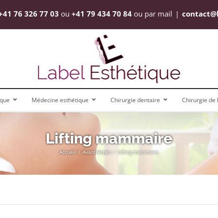
+41 76 326 77 03
ou
+41 79 434 70 84
ou par mail
|
contact@
ique
Médecine esthétique
Chirurgie dentaire
Chirurgie de l’
Lifting mammaire
Accueil
Avant/Arpès
Lifting mammaire