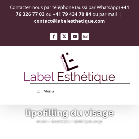
Passer
Contactez-nous par téléphone (aussi par WhatsApp)
+41
au
76 326 77 03
ou
+41 79 434 70 84
ou par mail
|
contact@labelesthetique.com
contenu
Facebook
X
YouTube
Email
Menu
lipofilling du visage
Accueil
Avant/Arpès
lipofilling du visage